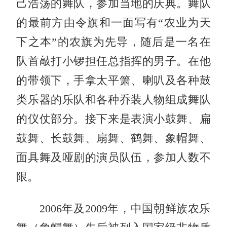
己浩荡的舞队，参加当地的庆典。舞队
的最前方由令旗和一面写有“农业为天
下之本”的农旗为先导，随后是一名在
队首敲打小锣担任总指挥的男子。在他
的带领下，手拿太平箫、喇叭及各种鼓
类乐器的乐队和各种乔装人物组成舞队
的仪仗部分。接下来是表演小鼓舞、扁
鼓舞、长鼓舞、扇舞、鹤舞、象帽舞、
面具舞及哑剧的演员队伍，参加人数不
限。
2006年及2009年，中国朝鲜族农乐