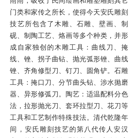
雨雨，吸收了民间绘画和雕塑雕刻其它
门类和家传之所长，使得今天安氏雕刻
技艺所包含了木雕、石雕、壁画、制
砚、制陶工艺、烙画等多个种类，并形
成自家独创的木雕工具：曲线刀、掩
线、锉、拐子曲钻、抛光弧形锉、曲线
锉、齐角修型刀、钉刀、圆角铲。石雕
工具：掩口刀、分节曲头钻、涉水抛磨
器、异形修弧刀。陶艺：适温配料分色
法，拉形抛光刀、套环拉型刀、花刀等
工具和工艺制作特殊技法。清代乾隆年
间，安氏雕刻技艺的第八代传人安汉