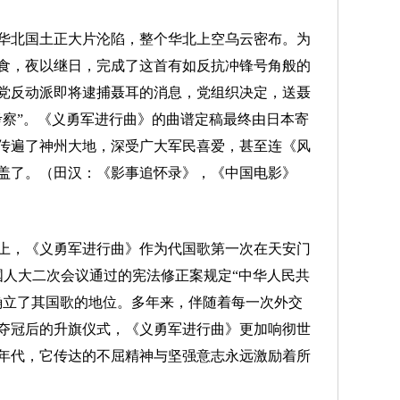
华北国土正大片沦陷，整个华北上空乌云密布。为
食，夜以继日，完成了这首有如反抗冲锋号角般的
党反动派即将逮捕聂耳的消息，党组织决定，送聂
考察”。《义勇军进行曲》的曲谱定稿最终由日本寄
传遍了神州大地，深受广大军民喜爱，甚至连《风
盖了。（田汉：《影事追怀录》，《中国电影》
上，《义勇军进行曲》作为代国歌第一次在天安门
全国人大二次会议通过的宪法修正案规定“中华人民共
确立了其国歌的地位。多年来，伴随着每一次外交
夺冠后的升旗仪式，《义勇军进行曲》更加响彻世
年代，它传达的不屈精神与坚强意志永远激励着所