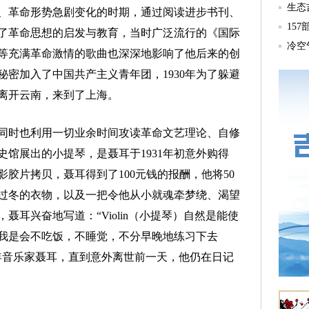
革命形势急剧变化的时期，通过阅读进步书刊、
了革命思想的启发与教育，当时广泛流行的《国际
等充满革命激情的歌曲也深深地影响了他后来的创
秘密加入了中国共产主义青年团，1930年为了躲避
耳离开云南，来到了上海。
时也利用一切业余时间攻读革命文艺理论、自修
馆展出的小提琴，是聂耳于1931年初意外购得
胶片拷贝，聂耳得到了100元钱的报酬，他将50
过冬的衣物，以及一把令他从小就魂牵梦绕、渴望
聂耳兴奋地写道：“Violin（小提琴）自然是能使
我是会不吃饭，不睡觉，不分早晚地练习下去
年音乐家聂耳，直到意外离世前一天，他仍在日记
。