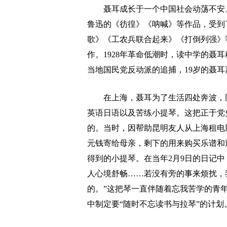
聂耳成长于一个中国社会动荡不安、
鲁迅的《彷徨》《呐喊》等作品，受到
歌》《工农兵联合起来》《打倒列强》
作。1928年革命低潮时，读中学的聂耳
当地国民党反动派的追捕，19岁的聂
在上海，聂耳为了生活四处奔波，同
英语日语以及苦练小提琴。这把正于党史
的。当时，因帮助昆明友人从上海租电影
元钱寄给母亲，剩下的用来购买乐谱和
得到的小提琴。在当年2月9日的日记中，
人心境舒畅……若没有旁的事来烦扰，
的。”这把琴一直伴随着忘我苦学的青
中制定要“随时不忘读书与拉琴”的计划