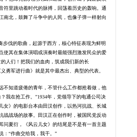
音符里跳动着时代的脉搏，回荡着历史的轰响。通
江南北，鼓舞了斗争中的人民，也像子弹一样射向
奏步伐的歌曲，起源于西方，核心特征表现为鲜明
点使其在集体演唱或演奏时最能强烈激发民众的爱
隶的人们！把我们的血肉，筑成我们新的长
《义勇军进行曲》就是其中最杰出、典型的代表。
不知道疲倦的青年，不管什么工作都抢着做，他
？我在抢工作。”1934年，党领导下的电通公司决
儿女》的电影台本由田汉创作，以热河抗战、长城
抗战战场的故事。田汉正在创作时，被国民党反动
耳问夏衍，《风云儿女》的结尾是不是有一首主题
说：“作曲交给我，我干。”