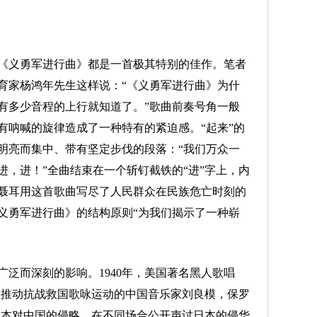
义勇军进行曲》都是一首极其特别的佳作。笔者
育家杨鸿年先生这样说：“《义勇军进行曲》为什
有多少音程的上行就知道了。”歌曲前奏号角一般
有呐喊的旋律造成了一种特有的紧迫感。“起来”的
明亮而集中、带有坚定步伐的段落：“我们万众一
进，进！”全曲结束在一个斩钉截铁的“进”字上，内
聂耳用这首歌曲写尽了人民群众在民族危亡时刻的
义勇军进行曲》的结构原则“为我们揭示了一种崭
而深刻的影响。1940年，美国著名黑人歌唱
极推动抗战救国歌咏运动的中国音乐家刘良模，保罗
日本对中国的侵略，在不同场合公开声讨日本的侵华