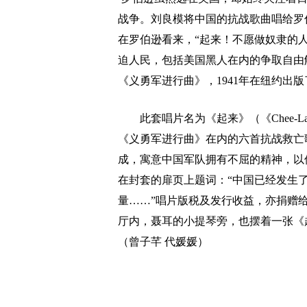
战争。刘良模将中国的抗战歌曲唱给罗
在罗伯逊看来，“起来！不愿做奴隶的
迫人民，包括美国黑人在内的争取自由
《义勇军进行曲》，1941年在纽约出
此套唱片名为《起来》（《Chee-Lai So
《义勇军进行曲》在内的六首抗战救亡
成，寓意中国军队拥有不屈的精神，以
在封套的扉页上题词：“中国已经发生
量……”唱片版税及发行收益，亦捐赠
厅内，聂耳的小提琴旁，也摆着一张《
（曾子芊 代媛媛）