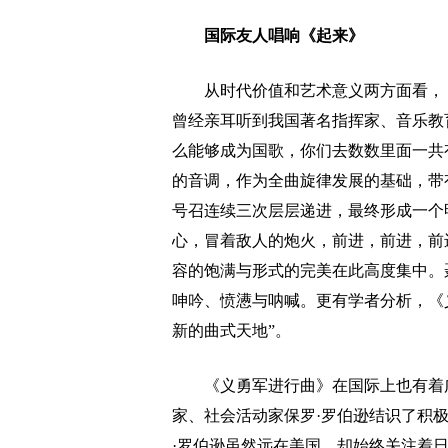
国际友人唱响《起来》
从时代价值和艺术意义两方面看，《
曾经亲耳听到我国著名指挥家、音乐教
么能够成为国歌，你们去数数里面一共
的音调，作为全曲旋律发展的基础，带
号召连续三次层层递进，最终形成一个
心，冒着敌人的炮火，前进，前进，前
容的饱满与形式的完美在此高度集中。
呻吟、愤懑与呐喊。更有学者分析，《
新的曲式天地”。
《义勇军进行曲》在国际上也有着广泛
家、社会活动家保罗·罗伯逊结识了积
·罗伯逊虽然远在美国，却始终关注着