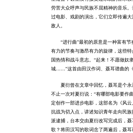
劳苦大众呼声与民族不屈精神的音乐。
过电影、戏剧的演出，它们立即传遍大
敌人。
“进行曲”最初的原意是一种富有节
有力的节奏与激昂有力的旋律，这些特
国热情和战斗意志。“起来！不愿做奴
城……”这首由田汉作词、聂耳谱曲的
夏衍曾在文章中回忆，聂耳是个永远
不止一次对夏衍说：“有哪部电影要作曲
定创作一部进步电影，这部名为《风云
抗战为切入点，讲述知识青年走向民族
派逮捕，台本交由夏衍改写完成后，聂
歌？将田汉写的歌词念了两遍后，聂耳