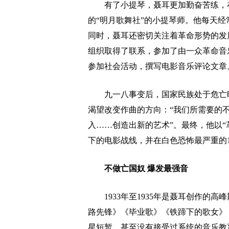
有了小提琴，聂耳更加勤奋苦练，在
的“明月歌舞社”的小提琴师。他每天
同时，聂耳还密切关注着革命形势的发展
组织取得了联系，参加了由一众革命音
参加社会活动，撰写电影音乐评论文章
九一八事变后，国家民族处于危亡时
渴望改变作曲的方向：“我们所需要的
入……创造出新的艺术”。最终，他以“
下的电影战线，并在白色恐怖最严重的1
不做亡国奴 爆发最强音
1933年至1935年是聂耳创作的高
路先锋》《毕业歌》《铁蹄下的歌女》
星短暂，甚至没有接受过系统的音乐教