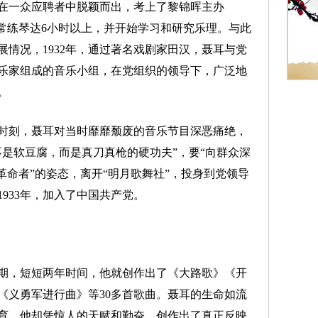
一众应聘者中脱颖而出，考上了黎锦晖主办
经常练琴达6小时以上，并开始学习和研究乐理。与此
情况，1932年，通过著名戏剧家田汉，聂耳与党
乐家组成的音乐小组，在党组织的领导下，广泛地
。
刻，聂耳对当时靡靡颓废的音乐节目深恶痛绝，
不是软豆腐，而是真刀真枪的硬功夫”，要“向群众深
革命者”的姿态，离开“明月歌舞社”，投身到党领导
933年，加入了中国共产党。
峰期，短短两年时间，他就创作出了《大路歌》《开
《义勇军进行曲》等30多首歌曲。聂耳的生命如流
育，他却凭惊人的天赋和勤奋，创作出了真正反映