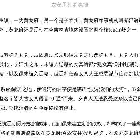
农安辽塔 罗浩/摄
镇，一为黄龙府，另一个是长春州，黄龙府军事机构叫都部署
，黄龙府还是辽朝在今吉林省境内设置的两个権(quán)场之一
称为女真，后因避辽兴宗耶律宗真之讳改称女直。女真人有“生女
以北，宁江州之东，未编入辽籍的女真诸部;“熟女真”则指辽朝
辖下以及虽未编
入
辽籍，但辽却任命女真大王或委派节度使加以
)的聚居之地，伊通河的名字便是满语“波涛汹涌的大河”，虽
些名字皆为古女真语音“伊通”而来。女真人无法忍受这条以自己
抗辽朝统治者的斗争始终没有停止。
抗辽朝最积极的族群，他们虽未建立新的政权，却构筑了一座坚
龙府卫将的渤海遗裔燕颇在黄龙府(今农安县)发动起义，在杀死黄