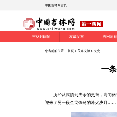
中国吉林网首页
吉林时间轴
权威发布
吉网原
您当前的位置 ：
首页
>
关东文脉
>
文史
一条
历经从肃慎到夫余的更替，高句丽到
迎来了另一段金戈铁马的烽火岁月……