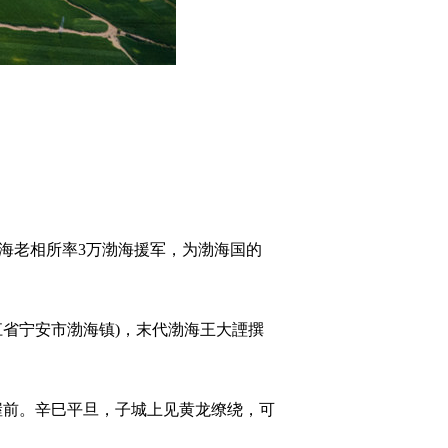
渤海老相所率3万渤海援军，为渤海国的
江省宁安市渤海镇)，末代渤海王大諲撰
前。辛巳平旦，子城上见黄龙缭绕，可