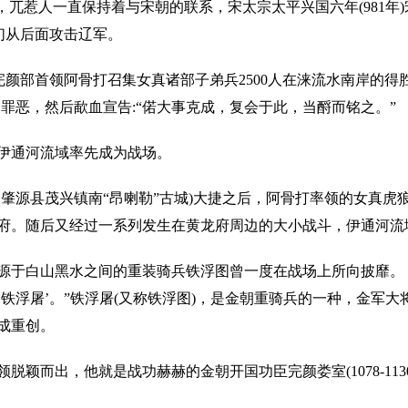
，兀惹人一直保持着与宋朝的联系，宋太宗太平兴国六年(981年
们从后面攻击辽军。
完颜部首领阿骨打召集女真诸部子弟兵2500人在涞流水南岸的得
罪恶，然后歃血宣告:“偌大事克成，复会于此，当酹而铭之。”
通河流域率先成为战场。
源县茂兴镇南“昂喇勒”古城)大捷之后，阿骨打率领的女真虎
黄龙府。随后又经过一系列发生在黄龙府周边的大小战斗，伊通河流
白山黑水之间的重装骑兵铁浮图曾一度在战场上所向披靡。《宋
铁浮屠’。”铁浮屠(又称铁浮图)，是金朝重骑兵的一种，金军大
成重创。
而出，他就是战功赫赫的金朝开国功臣完颜娄室(1078-1130