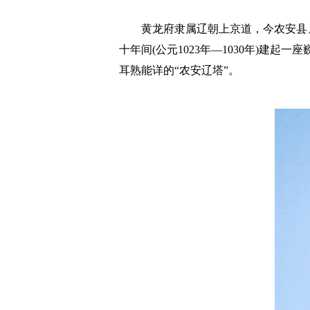
黄龙府隶属辽朝上京道，今农安县、
十年间(公元1023年—1030年)
耳熟能详的“农安辽塔”。