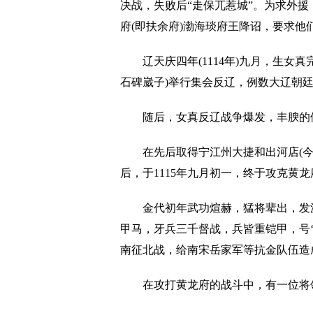
决战，失败后“走保兀惹城”。为求外援
府(即扶余府)渤海琰府王降诏，要求他
辽天庆四年(1114年)九月，生女真
石碑崴子)举行集会反辽，例数大辽朝廷
随后，女真反辽战争爆发，丰腴的伊
在先后取得宁江州大捷和出河店(今肇
后，于1115年九月初一，终于攻克
金代初年武功煊赫，猛将辈出，发源于
甲马，牙兵三千督战，兵皆重铠甲，号‘
南征北战，给南宋岳家军等抗金队伍造
在攻打黄龙府的战斗中，有一位将领脱颖