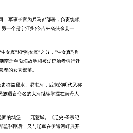
司，军事长官为兵马都部署，负责统领
，另一个是宁江州(今吉林省扶余县一
真”和“熟女真”之分，“生女真”指
时期南迁至渤海故地和被辽统治者强行迁
管理的女真部落。
金史称益褪水、易屯河，后来的明代又称
民族语言命名的大河继续掌握在契丹人
固的城堡——兀惹城。《辽史·圣宗纪
龙府都监张踞后，又与辽军在伊通河畔展开