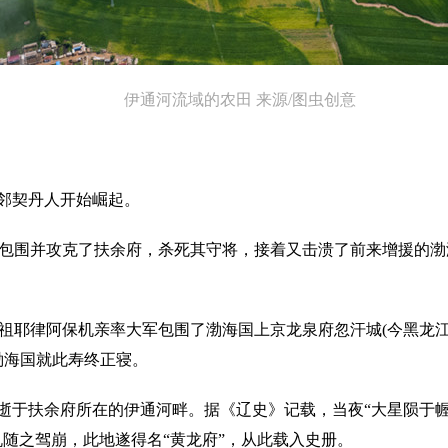
伊通河流域的农田 来源/图虫创意
邻契丹人开始崛起。
军队包围并攻克了扶余府，杀死其守将，接着又击溃了前来增援的
太祖耶律阿保机亲率大军包围了渤海国上京龙泉府忽汗城(今黑龙
渤海国就此寿终正寝。
于扶余府所在的伊通河畔。据《辽史》记载，当夜“大星陨于幄
机随之驾崩，此地遂得名“黄龙府”，从此载入史册。