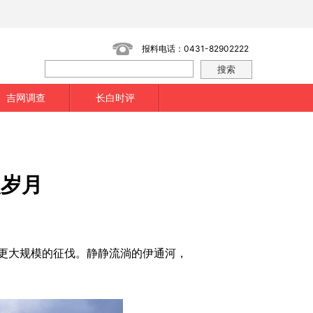
报料电话：0431-82902222
吉网调查
长白时评
火岁月
了更大规模的征伐。静静流淌的伊通河，