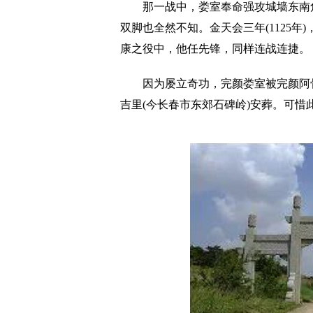
那一战中，娄室奉命强攻城墙东南角
双脚也全然不知。金天会三年(1125
康之役中，他任先锋，同样连战连捷。
因为屡立奇功，完颜娄室被完颜阿骨打
吉里(今长春市东郊石碑岭)安葬。可惜此