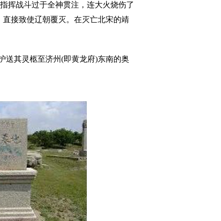
指挥战斗过于全神贯注，连大火烧伤了
获，直接致使辽朝覆灭。在灭亡北宋的靖
送其灵柩至济州(即黄龙府)东南的奥