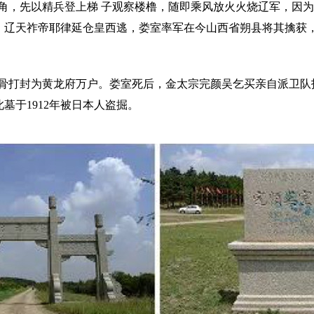
，先以精兵登上梯 子观察楼橹，随即乘风放火火烧辽军，因为
年)，辽天祚帝耶律延仓皇西逃，娄室率军在今山西省朔县将其擒
封为黄龙府万户。娄室死后，金太宗完颜吴乞买亲自派卫队护
墓于1912年被日本人盗掘。