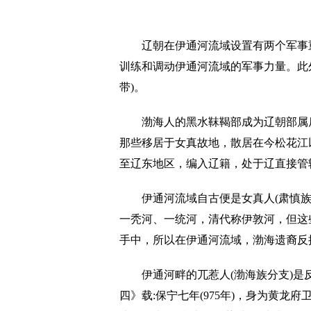
辽朝在伊通河流域设置有两个军事重
训练和调动伊通河流域的军事力量。此外
带)。
渤海人的黑水靺鞨部成为辽朝部属后被
那些移居于女真故地，散居在今松花江
至辽东地区，编入辽籍，处于辽直接管
伊通河流域自古便是女真人(肃慎族系
一秃河、一统河，清代称伊敦河，但这
手中，所以在伊通河流域，渤海遗裔反
伊通河畔的兀惹人(渤海族分支)是反
四》载:保宁七年(975年)，身为黄