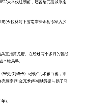
)宋军大举伐辽朝前，还曾给兀惹城浮渝
胜陀(今拉林河下游南岸扶余县徐家店乡
狼兵直指黄龙府。在经过两个多月的苦战
域全境易手。
史·刘琦传》记载:“兀术被白袍，乘
将完颜宗弼(金兀术)率领铁浮屠与拐子马
年)。