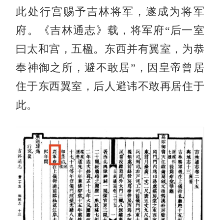
此处行宫赐予吉林将军，遂成为将军
府。《吉林通志》载，将军府“后一室
曰太和宫，五楹。东西并有翼室，为恭
奉神御之所，避不敢居”，因皇帝曾居
住于东西翼室，后人避讳不敢再居住于
此。