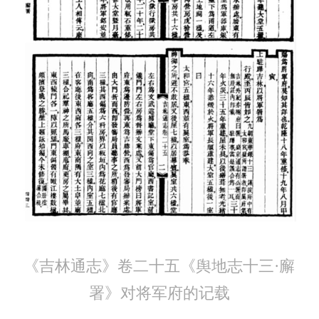
《吉林通志》卷二十五《舆地志十三·廨
署》对将军府的记载