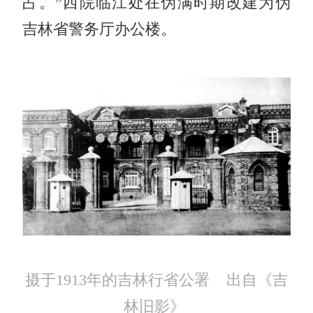
占。”西院临江处在伪满时期改建为伪
吉林省警务厅办公楼。
摄于1913年的吉林行省公署 出自《吉
林旧影》