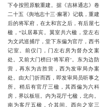
下令按照原貌重建。据《吉林通志》卷
二十五《舆地志十三·廨署》记载，重建
后的将军府，在太和宫之后，有后屋七
楹，“以居幕宾。翼室共六楹，堂左右
为文武巡捕厅，堂下东偏为官厅，西书
记室。前仪门，门左右房为督办文案
处。又前大门榜曰‘将军府’。东为边防
营，再东为吉胜营，西为发审局办案
处。由大门折而西，即发审局员听事之
所。稍后有官厅三楹，其西偏为六科
房，界以板垣。内为花厅七楹，北向。
南为客厅五楹，介其间。西向之室三