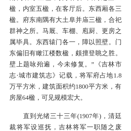
楹，内室五楹，在客厅后。东西厢各三
楹。府东南隅有大土阜并庙三楹，合祀
群神之所。马厩、车棚、庖厨、更房之
属毕具。东西辕门各一，障以照壁。门
东偏旧有瞰江楼数楹，颇擅登眺之胜。
壁上题咏殆遍，今未修复。”《吉林市
志·城市建筑志》记载，将军府占地1.8
万平方米，建筑面积约1800平方米，有
房屋64楹，可见规模宏大。
直到光绪三十三年(1907年)，清廷
裁将军设巡抚，吉林将军一职随之废