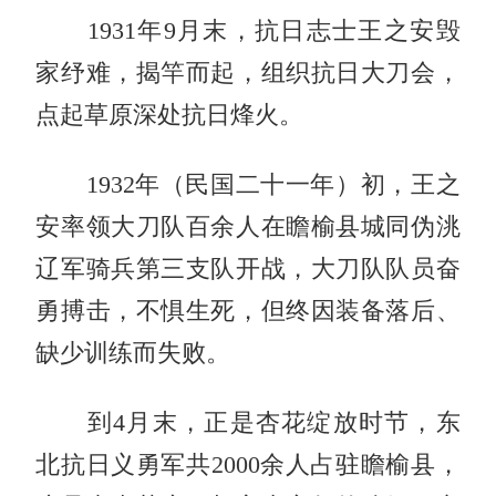
1931年
9月
末，抗日志士王之安毁
家纾难，揭竿而起，组织抗日大刀会，
点起草原深处抗日烽火。
1932年（民国二十一年）
初，王之
安率领大刀队百余人在瞻榆县城同伪洮
辽军骑兵第三支队开战，大刀队队员奋
勇搏击，不惧生死，但终因装备落后、
缺少训练而失败。
到
4月
末，正是杏花绽放时节，东
北抗日义勇军共
2000余人占驻瞻榆县
，