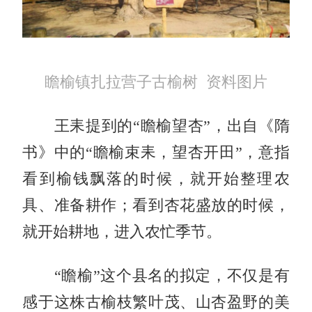
瞻榆镇扎拉营子古榆树 资料图片
王耒提到的“瞻榆望杏”，出自《隋
书》中的“瞻榆束耒，望杏开田”，意指
看到榆钱飘落的时候，就开始整理农
具、准备耕作；看到杏花盛放的时候，
就开始耕地，进入农忙季节。
“瞻榆”这个县名的拟定，不仅是有
感于这株古榆枝繁叶茂、山杏盈野的美