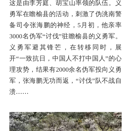
这是由李芳庭、胡宝山率领的队伍。义
勇军在瞻榆县的活动，刺激了伪洮南警
备司令张海鹏的神经，
5月
初，他亲率
3000名伪军“讨伐”驻瞻榆县的义勇军。
义
勇军避其锋芒，在转移同时，展
开“一致抗日，中国人不打中国人”的心
理攻势，结果有
2000余名伪军投向义勇
军，
张海鹏无功而返，“讨伐”队不战自
溃……