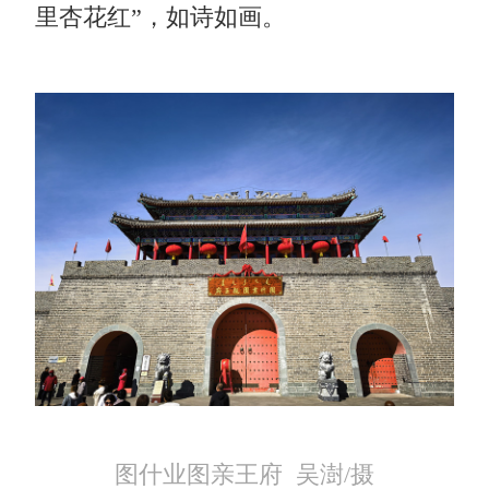
里杏花红”，如诗如画。
图什业图亲王府 吴澍/摄