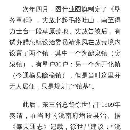
次年四月，图什业图旗制定了《垦
务章程》，丈放北起毛格吐山，南至得
力士台一段草原荒地。丈放告竣后，有
试办醴泉镇设治委员靖兆凤在放荒境内
设置了两个镇，其中一个为醴泉镇（突
泉镇），有垦户30户；另一个为开化镇
（今通榆县瞻榆镇），但是当时这里并
无人居住，只是规划了“镇基”。
此后，东三省总督徐世昌于1909年
奏请，在当时的洮南府增设县治。据
《奉天通志》记载，徐世昌建议：“洮