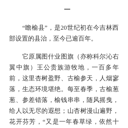
一
“瞻榆县”，是20世纪初在今吉林西
部设置的县治，至今已逾百年。
它原属图什业图旗（亦称科尔沁右
翼中旗）王公贵族游牧地，一百多年
前，这里杏树盈野、古榆参天，人烟寥
落，生态环境堪绝。每至春季，古榆葱
葱、参差错落，榆钱串串，随风摇曳，
给人以无尽的遐想；山杏树漫山遍野，
花开芬芳，“又是一年春草绿，依然十