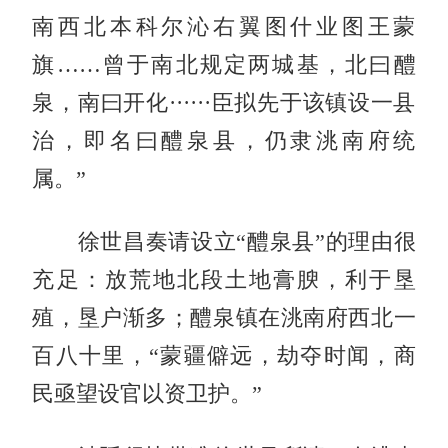
南西北本科尔沁右翼图什业图王蒙
旗……曾于南北规定两城基，北曰醴
泉，南曰开化······臣拟先于该镇设一县
治，即名曰醴泉县，仍隶洮南府统
属。”
徐世昌奏请设立“醴泉县”的理由很
充足：放荒地北段土地膏腴，利于垦
殖，垦户渐多；醴泉镇在洮南府西北一
百八十里，“蒙疆僻远，劫夺时闻，商
民亟望设官以资卫护。”