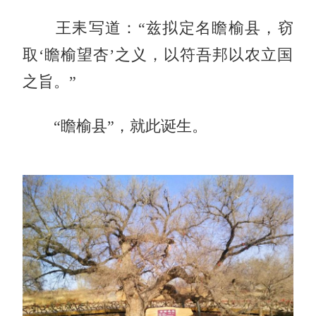
王耒写道：“兹拟定名瞻榆县，窃
取‘瞻榆望杏’之义，以符吾邦以农立国
之旨。”
“瞻榆县”，就此诞生。