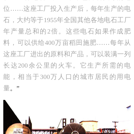
位……这座工厂投入生产后，每年生产的电
石，大约等于1955年全国其他各地电石工厂
年产量总和的2倍。这些电石如果作成肥
料，可以供给400万亩稻田施肥……每年从
这座工厂进出的原料和产品，可以装满一列
长达200余公里的火车。它生产所需的电
能，相当于300万人口的城市居民的用电
量
。”