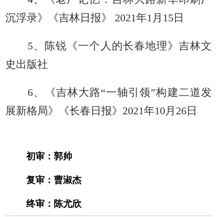
沉浮录
》
《
吉林日报
》 2021
年
1
月
15
日
5、
陈锐《
一个人的长春地理
》
吉林文
史出版社
6、
《
吉林大路
“一轴引领”构建二道发
展新格局
》
《长春日报》
2021年10月26日
初审：郭帅
复审：曹淑杰
终审：陈尤欣