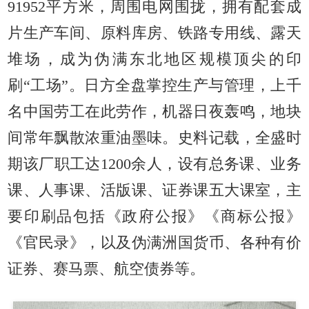
91952平方米，周围电网围拢，拥有配套成
片生产车间、原料库房、铁路专用线、露天
堆场，成为伪满东北地区规模顶尖的印
刷“工场”。日方全盘掌控生产与管理，上千
名中国劳工在此劳作，机器日夜轰鸣，地块
间常年飘散浓重油墨味。史料记载，全盛时
期该厂职工达1200余人，设有总务课、业务
课、人事课、活版课、证券课五大课室，主
要印刷品包括《政府公报》《商标公报》
《官民录》，以及伪满洲国货币、各种有价
证券、赛马票、航空债券等。